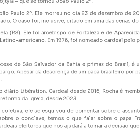
ojtyla – que se tornou João Paulo 2º.
oão Paulo 2º. Ele morreu no dia 23 de dezembro de 20
do. O caso foi, inclusive, citado em uma das cenas do 
la (RS). Ele foi arcebispo de Fortaleza e de Aparecid
Latino-americano. Em 1976, foi nomeado cardeal pelo p
ese de São Salvador da Bahia e primaz do Brasil, é u
rgo. Apesar da descrença de um papa brasileiro por pa
.
do diário Libération. Cardeal desde 2016, Rocha é mem
 reforma da Igreja, desde 2023.
 coletiva, ele se esquivou de comentar sobre o assun
obre o conclave, temos o que falar sobre o papa Fr
rdeais eleitores que nos ajudará a tomar a decisão que f