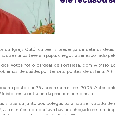
ele recusou s
r da Igreja Católica tem a presença de sete cardeai
s, que nunca teve um papa, chegou a ser escolhido pelo
 dos votos foi o cardeal de Fortaleza, dom Aloísio Lo
oblemas de saúde, por ter oito pontes de safena. A his
.
ficou no posto por 26 anos e morreu em 2005. Antes del
Aloísio temia outra perda precoce como essa.
as articulou junto aos colegas para não ser votado de 
ia”, as reuniões do conclave haviam chegado em um im