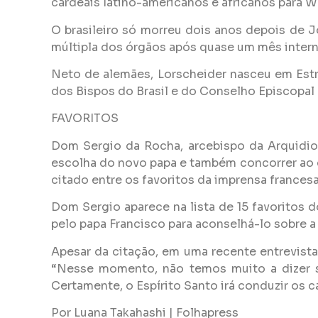
cardeais latino-americanos e africanos para W
O brasileiro só morreu dois anos depois de J
múltipla dos órgãos após quase um mês interna
Neto de alemães, Lorscheider nasceu em Estre
dos Bispos do Brasil e do Conselho Episcopal 
FAVORITOS
Dom Sergio da Rocha, arcebispo da Arquidioc
escolha do novo papa e também concorrer ao ca
citado entre os favoritos da imprensa francesa
Dom Sergio aparece na lista de 15 favoritos 
pelo papa Francisco para aconselhá-lo sobre a
Apesar da citação, em uma recente entrevista
“Nesse momento, não temos muito a dizer s
Certamente, o Espírito Santo irá conduzir os ca
Por Luana Takahashi | Folhapress