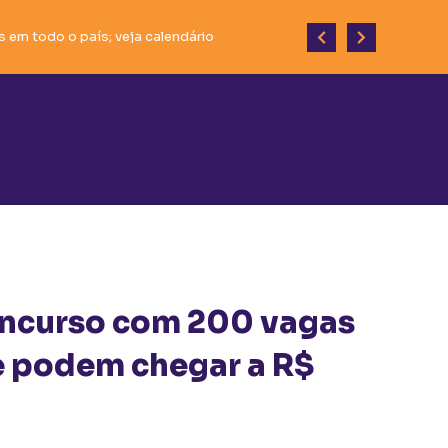
do desenvolvimento do município.
ncurso com 200 vagas
ue podem chegar a R$