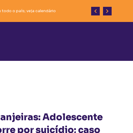
todo o país; veja calendário
esenvolvimento do município.
ranjeiras: Adolescente
rre por suicídio; caso