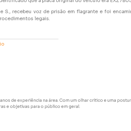
dentificado que a placa original do veículo era EXZ7B05
 de S., recebeu voz de prisão em flagrante e foi encam
procedimentos legais.
io
anos de experiência na área. Com um olhar crítico e uma postur
s e objetivas para o público em geral.