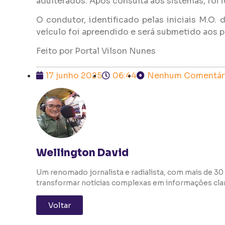
adulterados. Após consulta aos sistemas, foi i
O condutor, identificado pelas iniciais M.O.
veículo foi apreendido e será submetido aos 
Feito por Portal Vilson Nunes
17 junho 2025
06:44
Nenhum Comentár
Wellington David
Um renomado jornalista e radialista, com mais de 30 
transformar notícias complexas em informações clara
Voltar