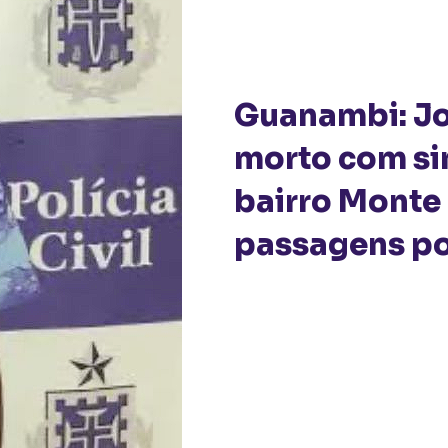
Guanambi: J
morto com si
bairro Monte 
passagens po