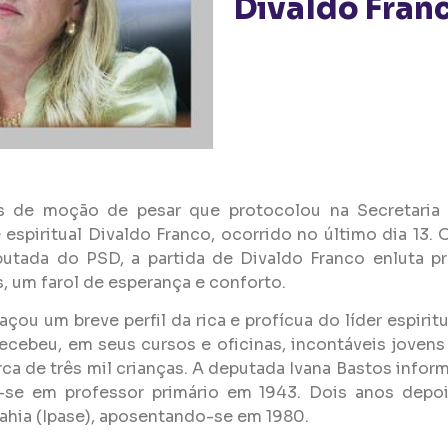
Divaldo Fran
és de moção de pesar que protocolou na Secretaria 
 espiritual Divaldo Franco, ocorrido no último dia 13. 
putada do PSD, a partida de Divaldo Franco enluta 
, um farol de esperança e conforto.
çou um breve perfil da rica e profícua do líder espir
recebeu, em seus cursos e oficinas, incontáveis jovens
ca de três mil crianças. A deputada Ivana Bastos info
se em professor primário em 1943. Dois anos depois
ahia (Ipase), aposentando-se em 1980.