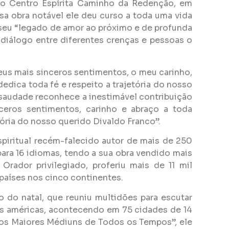
 o Centro Espírita Caminho da Redenção, em
sa obra notável ele deu curso a toda uma vida
 seu “legado de amor ao próximo e de profunda
 diálogo entre diferentes crenças e pessoas o
eus mais sinceros sentimentos, o meu carinho,
dica toda fé e respeito a trajetória do nosso
 saudade reconhece a inestimável contribuição
ceros sentimentos, carinho e abraço a toda
tória do nosso querido Divaldo Franco”.
spiritual recém-falecido autor de mais de 250
 para 16 idiomas, tendo a sua obra vendido mais
rador privilegiado, proferiu mais de 11 mil
 países nos cinco continentes.
 do natal, que reuniu multidões para escutar
das américas, acontecendo em 75 cidades de 14
m dos Maiores Médiuns de Todos os Tempos”, ele