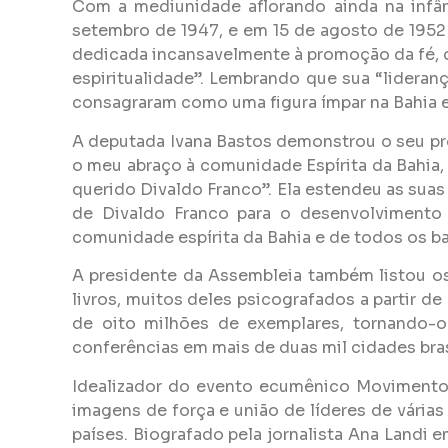
Com a mediunidade aflorando ainda na infâ
setembro de 1947, e em 15 de agosto de 1952 
dedicada incansavelmente à promoção da fé, d
espiritualidade”. Lembrando que sua “lideran
consagraram como uma figura ímpar na Bahia e 
A deputada Ivana Bastos demonstrou o seu pro
o meu abraço à comunidade Espírita da Bahia, 
querido Divaldo Franco”. Ela estendeu as sua
de Divaldo Franco para o desenvolvimento 
comunidade espírita da Bahia e de todos os ba
A presidente da Assembleia também listou os 
livros, muitos deles psicografados a partir de
de oito milhões de exemplares, tornando-o 
conferências em mais de duas mil cidades bras
Idealizador do evento ecumênico Movimento V
imagens de força e união de líderes de vária
países. Biografado pela jornalista Ana Landi 