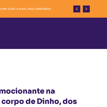
 em todo o país; veja calendário
do desenvolvimento do município.
mocionante na
corpo de Dinho, dos