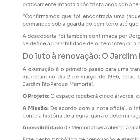
praticamente intacta após trinta anos sob a te
“Confirmamos que foi encontrada uma jaque
permanece sob a guarda do cemitério até que s
A descoberta foi também confirmada por Jorge
se define a possibilidade de o item integrar
Do luto à renovação: O Jardim
A exumação é o primeiro passo para uma tran
morreram no dia 2 de março de 1996, terão 
Jardim BioParque Memorial.
O Projeto:
O espaço receberá cinco árvores, 
A Missão:
De acordo com a nota oficial, o i
conte a história de alegria, garra e determin
Acessibilidade:
O Memorial será aberto à vis
Este gesto simbólico de “renovação e eternida