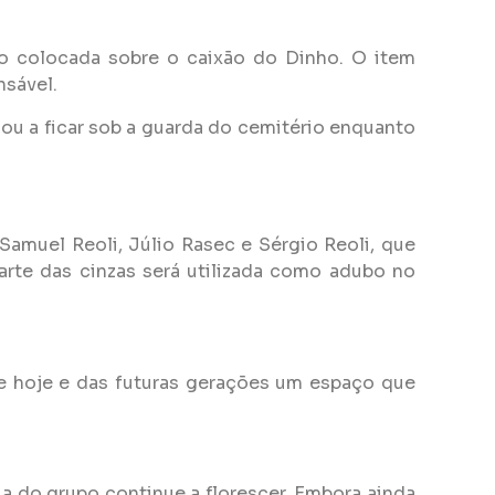
o colocada sobre o caixão do Dinho. O item
nsável.
ou a ficar sob a guarda do cemitério enquanto
amuel Reoli, Júlio Rasec e Sérgio Reoli, que
rte das cinzas será utilizada como adubo no
de hoje e das futuras gerações um espaço que
ia do grupo continue a florescer. Embora ainda