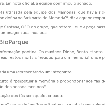
rra. Em nota oficial, a equipe confirmou o achado:
ta utilizada pela equipe dos Mamonas, que havia sid
e defina se fará parte do Memorial”, diz a equipe respo
 Santana, CEO do grupo, que reiterou que a peça pass
 a homenagem aos músicos.
 BioParque
sformação poética. Os músicos Dinho, Bento Hinoto, S
seus restos mortais levados para um memorial onde pa
cada uma representando um integrante.
ntuito é “perpetuar a memória e proporcionar aos fãs 
ação dos nossos meninos”.
itação dos fãs sem qualquer custo.
de”, como define Jorge Santana, garantirá que a alegr