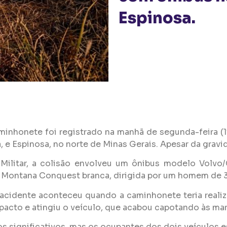
Espinosa.
nhonete foi registrado na manhã de segunda-feira (1º)
, e Espinosa, no norte de Minas Gerais. Apesar da gravi
 Militar, a colisão envolveu um ônibus modelo Volv
 Montana Conquest branca, dirigida por um homem de 3
acidente aconteceu quando a caminhonete teria realiz
pacto e atingiu o veículo, que acabou capotando às ma
os significativos, mas os ocupantes dos dois veículos