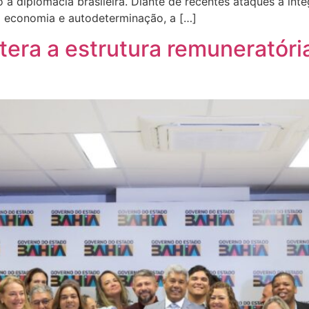
à diplomacia brasileira. Diante de recentes ataques à integ
a economia e autodeterminação, a […]
ltera a estrutura remuneratóri