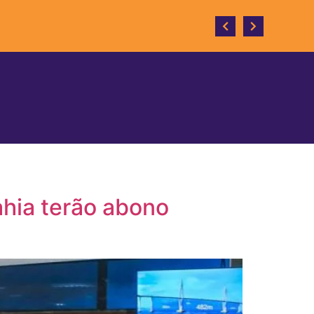
 do desenvolvime
ahia terão abono