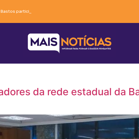
 Bastos participa de reunião em Brumado e soma forças em defesa
adores da rede estadual da B