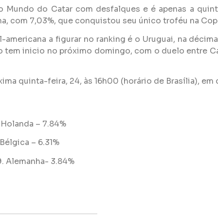
o Mundo do Catar com desfalques e é apenas a quinta f
ha, com 7,03%, que conquistou seu único troféu na Copa
ul-americana a figurar no ranking é o Uruguai, na déc
o tem inicio no próximo domingo, com o duelo entre Ca
óxima quinta-feira, 24, às 16h00 (horário de Brasília), e
 Holanda – 7.84%
lgica – 6.31%
9. Alemanha- 3.84%