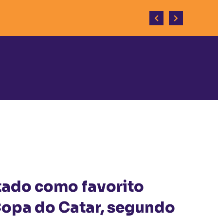
senvolvimento do município.
tado como favorito
Copa do Catar, segundo